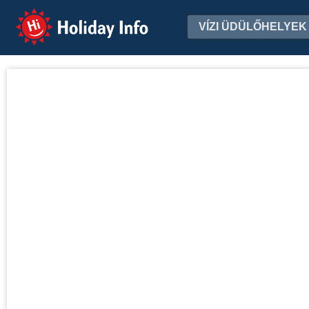
Holiday Info
VÍZI ÜDÜLŐHELYEK