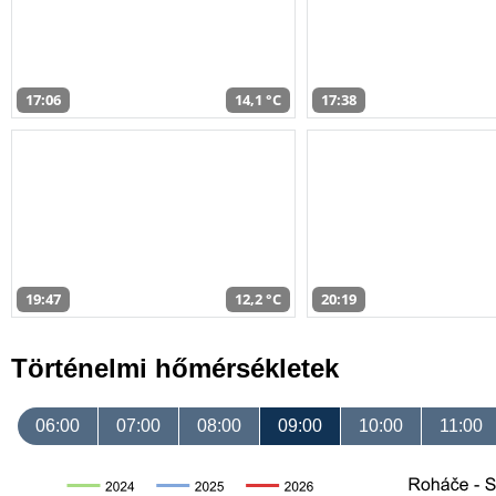
17:06
14,1 °C
17:38
19:47
12,2 °C
20:19
Történelmi hőmérsékletek
06:00
07:00
08:00
09:00
10:00
11:00