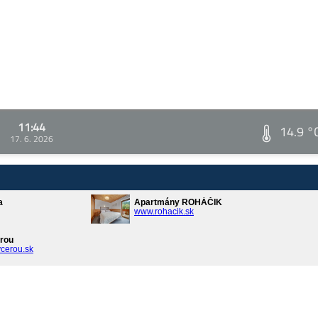
11:44
14.9 °
17. 6. 2026
a
Apartmány ROHÁČIK
www.rohacik.sk
rou
cerou.sk