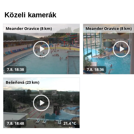
Közeli kamerák
Meander Oravice (8 km)
Meander Oravice (8 km)
7.8. 18:38
7.8. 18:36
Bešeňová (23 km)
7.8. 18:48
21,4 °C