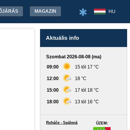
ŐJÁRÁS
MAGAZIN
HU
Aktuális info
Szombat 2026-08-08 (ma)
09:00
15 tól 17 °C
12:00
18 °C
15:00
17 tól 18 °C
18:00
13 tól 16 °C
Roháče - Spálená
ŰZEM:
67 %