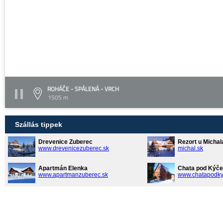
ROHÁČE - SPÁLENÁ - VRCH
1505 m
Szállás tippek
Drevenice Zuberec
Rezort u Michal
www.drevenicezuberec.sk
michal.sk
Apartmán Elenka
Chata pod Kýče
www.apartmanzuberec.sk
www.chatapodky