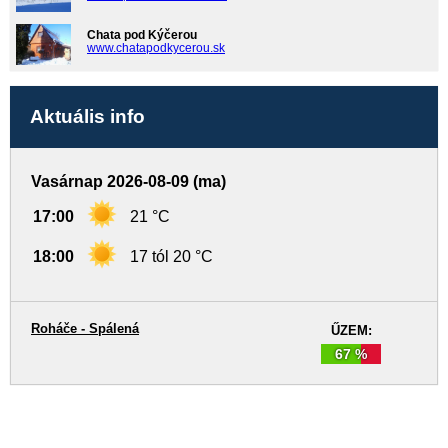
Chata pod Kýčerou
www.chatapodkycerou.sk
Aktuális info
Vasárnap 2026-08-09 (ma)
17:00
21 °C
18:00
17 tól 20 °C
Roháče - Spálená
ŰZEM:
67 %