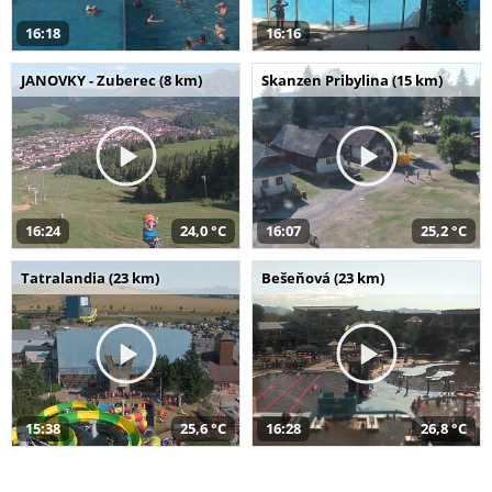
16:18
16:16
JANOVKY - Zuberec (8 km)
Skanzen Pribylina (15 km)
16:24
24,0 °C
16:07
25,2 °C
Tatralandia (23 km)
Bešeňová (23 km)
15:38
25,6 °C
16:28
26,8 °C