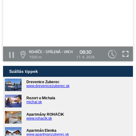
08:30
ROHÁČE - SPÁLENÁ - VRCH
1505 m
17. 6. 2026
Szállás tippek
Drevenice Zuberec
www.drevenicezuberec.sk
Rezort u Michala
michal.sk
Apartmány ROHÁČIK
www.rohacik.sk
Apartmán Elenka
www.apartmanzuberec.sk