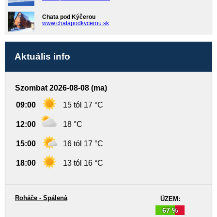
Chata pod Kýčerou
www.chatapodkycerou.sk
Aktuális info
Szombat 2026-08-08 (ma)
09:00
15 tól 17 °C
12:00
18 °C
15:00
16 tól 17 °C
18:00
13 tól 16 °C
Roháče - Spálená
ŰZEM:
67 %