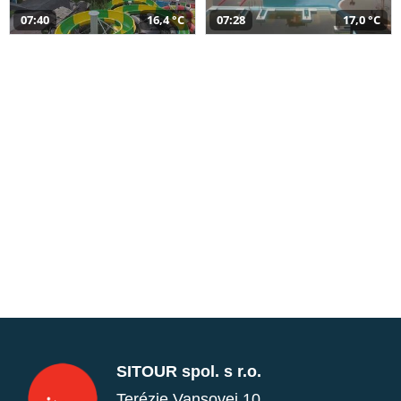
07:40
16,4 °C
07:28
17,0 °C
SITOUR spol. s r.o.
Terézie Vansovej 10