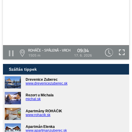
09:34
ROHÁČE - SPÁLENÁ - VRCH
1505 m
17. 6. 2026
Szállás tippek
Drevenice Zuberec
www.drevenicezuberec.sk
Rezort u Michala
michal.sk
Apartmány ROHÁČIK
www.rohacik.sk
Apartmán Elenka
www.apartmanzuberec.sk