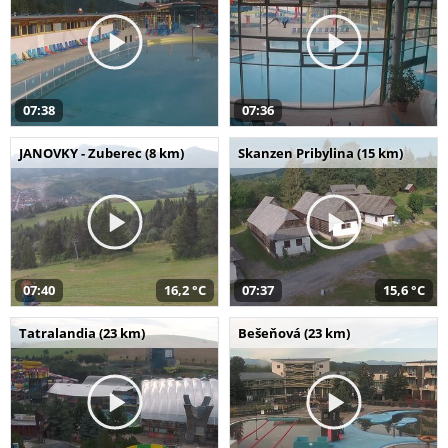
07:38
07:36
JANOVKY - Zuberec (8 km)
Skanzen Pribylina (15 km)
07:40
16,2 °C
07:37
15,6 °C
Tatralandia (23 km)
Bešeňová (23 km)