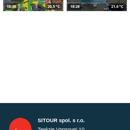
18:38
20,5 °C
18:28
21,6 °C
SITOUR spol. s r.o.
Terézie Vansovej 10