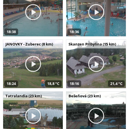
18:38
18:36
JANOVKY - Zuberec (8 km)
Skanzen Pribylina (15 km)
18:24
18,8 °C
18:16
21,4 °C
Tatralandia (23 km)
Bešeňová (23 km)