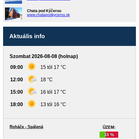
Chata pod Kýčerou
www.chatapodkycerou.sk
Aktuális info
Szombat 2026-08-08 (holnap)
09:00
15 tól 17 °C
12:00
18 °C
15:00
16 tól 17 °C
18:00
13 tól 16 °C
Roháče - Spálená
ŰZEM:
33 %