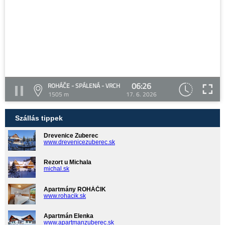
06:26
ROHÁČE - SPÁLENÁ - VRCH
1505 m
17. 6. 2026
Szállás tippek
Drevenice Zuberec
www.drevenicezuberec.sk
Rezort u Michala
michal.sk
Apartmány ROHÁČIK
www.rohacik.sk
Apartmán Elenka
www.apartmanzuberec.sk