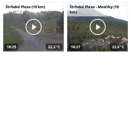
Štrbské Pleso (19 km)
Štrbské Pleso - Mostíky (19
km)
18:25
22,2 °C
18:27
22,8 °C