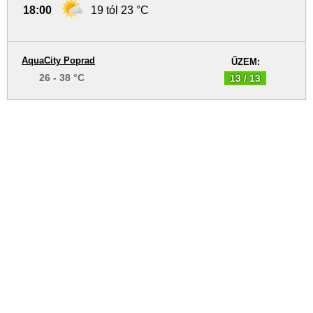
18:00
19 tól 23 °C
AquaCity Poprad
ŰZEM:
26 - 38 °C
13 / 13