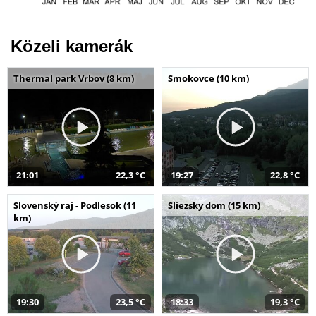
Közeli kamerák
Thermal park Vrbov (8 km)
Smokovce (10 km)
21:01
22,3 °C
19:27
22,8 °C
Slovenský raj - Podlesok (11
Sliezsky dom (15 km)
km)
19:30
23,5 °C
18:33
19,3 °C