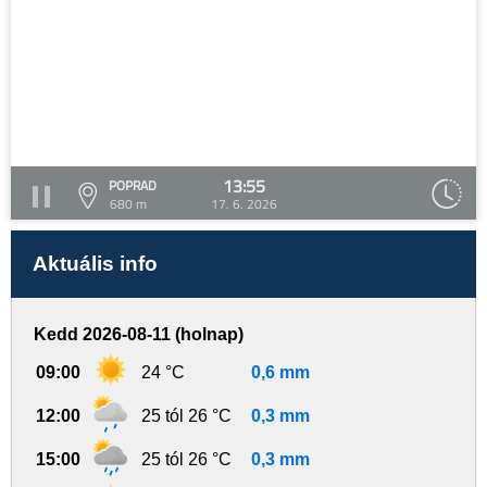
13:55
POPRAD
680 m
17. 6. 2026
Aktuális info
Kedd 2026-08-11 (holnap)
09:00
24 °C
0,6 mm
12:00
25 tól 26 °C
0,3 mm
15:00
25 tól 26 °C
0,3 mm