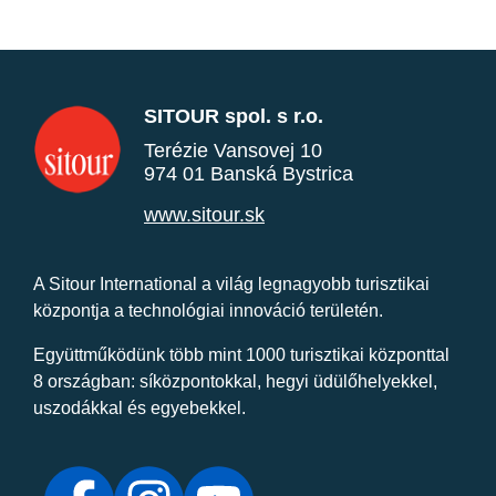
SITOUR spol. s r.o.
Terézie Vansovej 10
974 01 Banská Bystrica
www.sitour.sk
A Sitour International a világ legnagyobb turisztikai
központja a technológiai innováció területén.
Együttműködünk több mint 1000 turisztikai központtal
8 országban: síközpontokkal, hegyi üdülőhelyekkel,
uszodákkal és egyebekkel.