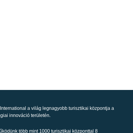
 International a világ legnagyobb turisztikai központja a
giai innováció területén.
ködünk több mint 1000 turisztikai központtal 8