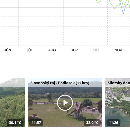
Slovenský raj - Podlesok (11 km)
Sliezsky do
30,1 °C
11:57
32,0 °C
11:26