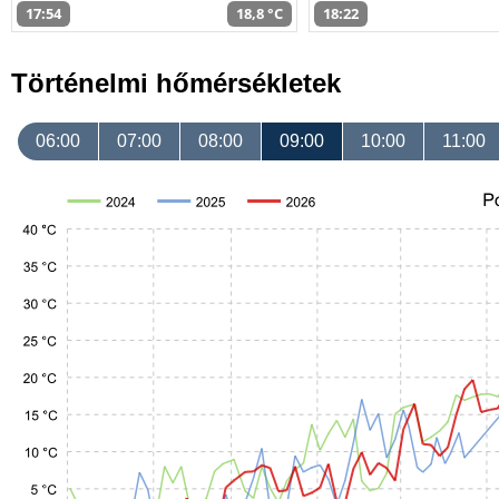
17:54
18,8 °C
18:22
Történelmi hőmérsékletek
06:00
07:00
08:00
09:00
10:00
11:00