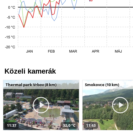
Közeli kamerák
Thermal park Vrbov (8 km)
Smokovce (10 km)
11:37
32,0 °C
11:43