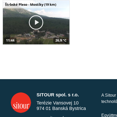
Štrbské Pleso - Mostíky (19 km)
11:44
26,9 °C
SITOUR spol. s r.o.
A Sitour
technoló
Terézie Vansovej 10
974 01 Banská Bystrica
Együttmű