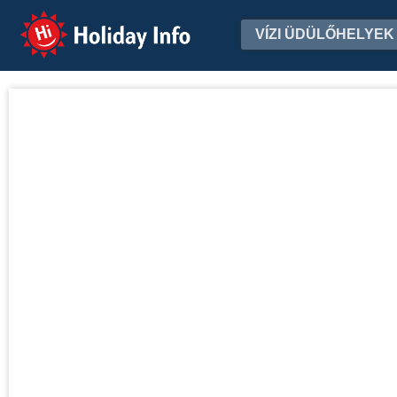
Holiday Info
VÍZI ÜDÜLŐHELYEK