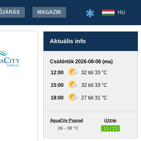
ŐJÁRÁS
MAGAZIN
HU
Aktuális info
Csütörtök 2026-08-06 (ma)
12:00
32 tól 33 °C
15:00
32 tól 33 °C
18:00
27 tól 31 °C
AquaCity Poprad
ŰZEM:
26 - 38 °C
13 / 13