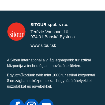
SITOUR spol. s r.o.
Terézie Vansovej 10
974 01 Banská Bystrica
www.sitour.sk
A Sitour International a világ legnagyobb turisztikai
központja a technológiai innováció területén.
Együttműködünk több mint 1000 turisztikai központtal
8 országban: síközpontokkal, hegyi üdülőhelyekkel,
uszodákkal és egyebekkel.