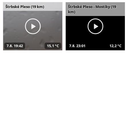
Štrbské Pleso (19 km)
Štrbské Pleso - Mostíky (19
km)
7.8. 19:42
15,1 °C
7.8. 23:01
12,2 °C