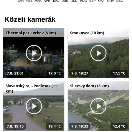
Közeli kamerák
Thermal park Vrbov (8 km)
Smokovce (10 km)
7.8. 21:01
17,0 °C
7.8. 19:27
17,5 °C
Slovenský raj - Podlesok (11
Sliezsky dom (15 km)
km)
7.8. 19:15
19,4 °C
7.8. 18:33
12,4 °C