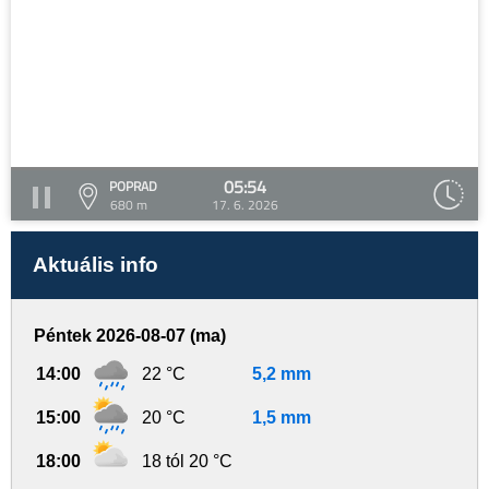
05:54
POPRAD
680 m
17. 6. 2026
Aktuális info
Péntek 2026-08-07 (ma)
14:00
22 °C
5,2 mm
15:00
20 °C
1,5 mm
18:00
18 tól 20 °C