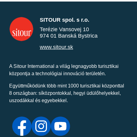
SITOUR spol. s r.o.
Terézie Vansovej 10
974 01 Banská Bystrica
www.sitour.sk
A Sitour International a világ legnagyobb turisztikai
központja a technológiai innováció területén.
Együttműködünk több mint 1000 turisztikai központtal
8 országban: síközpontokkal, hegyi üdülőhelyekkel,
uszodákkal és egyebekkel.