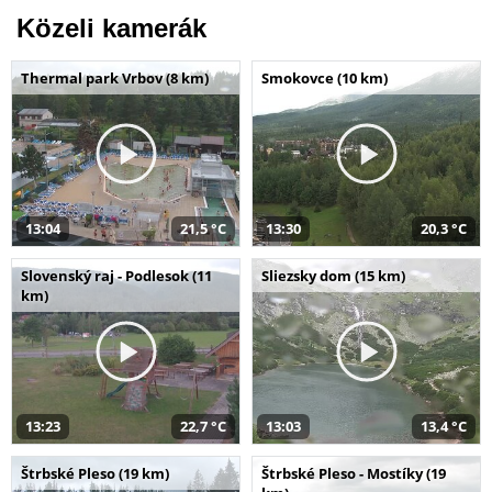
Közeli kamerák
Thermal park Vrbov (8 km)
Smokovce (10 km)
13:04
21,5 °C
13:30
20,3 °C
Slovenský raj - Podlesok (11
Sliezsky dom (15 km)
km)
13:23
22,7 °C
13:03
13,4 °C
Štrbské Pleso (19 km)
Štrbské Pleso - Mostíky (19