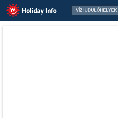
Holiday Info
VÍZI ÜDÜLŐHELYEK