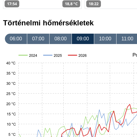
17:54
18,8 °C
18:22
Történelmi hőmérsékletek
06:00
07:00
08:00
09:00
10:00
11:00