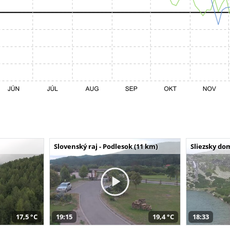
Slovenský raj - Podlesok (11 km)
Sliezsky do
17,5 °C
19:15
19,4 °C
18:33