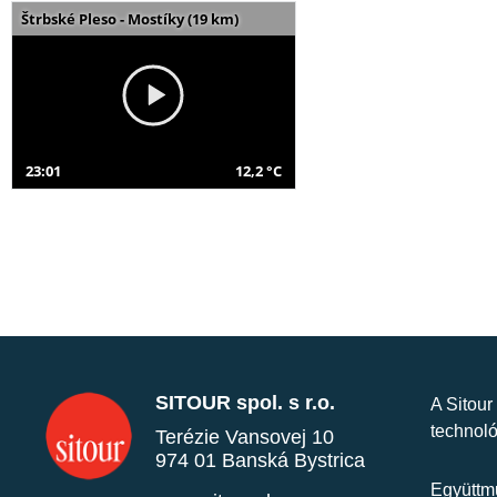
Štrbské Pleso - Mostíky (19 km)
23:01
12,2 °C
SITOUR spol. s r.o.
A Sitour
technoló
Terézie Vansovej 10
974 01 Banská Bystrica
Együttmű