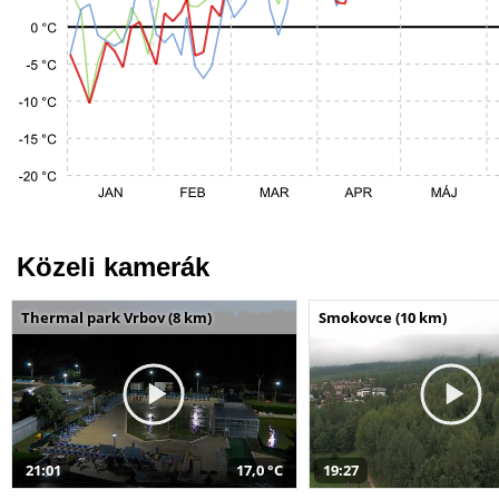
Közeli kamerák
Thermal park Vrbov (8 km)
Smokovce (10 km)
21:01
17,0 °C
19:27