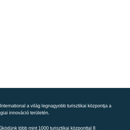
 International a világ legnagyobb turisztikai központja a
giai innováció területén.
ködünk több mint 1000 turisztikai központtal 8