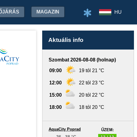
ŐJÁRÁS
MAGAZIN
HU
Aktuális info
Szombat 2026-08-08 (holnap)
09:00
19 tól 21 °C
12:00
22 tól 23 °C
15:00
20 tól 22 °C
18:00
18 tól 20 °C
AquaCity Poprad
ŰZEM:
26 - 38 °C
13 / 13