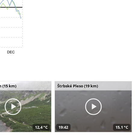
m (15 km)
Štrbské Pleso (19 km)
12,4 °C
19:42
15,1 °C