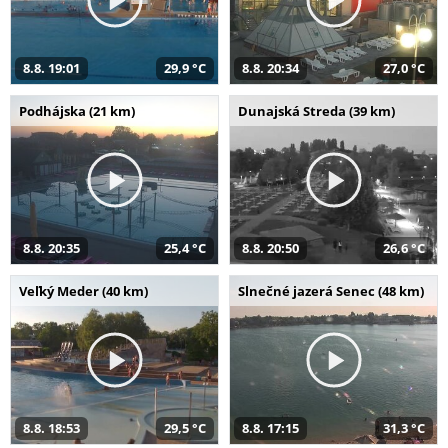
8.8. 19:01
29,9 °C
8.8. 20:34
27,0 °C
Podhájska (21 km)
Dunajská Streda (39 km)
8.8. 20:35
25,4 °C
8.8. 20:50
26,6 °C
Veľký Meder (40 km)
Slnečné jazerá Senec (48 km)
8.8. 18:53
29,5 °C
8.8. 17:15
31,3 °C