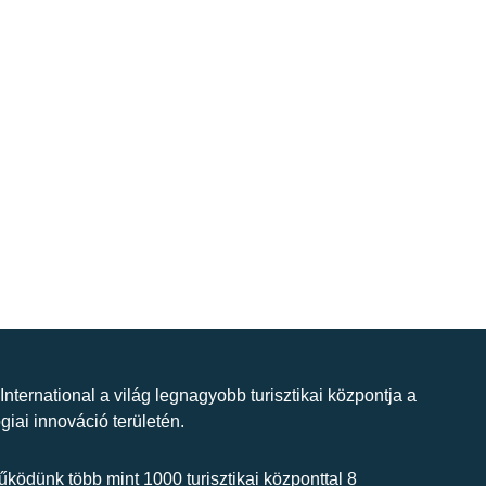
 International a világ legnagyobb turisztikai központja a
giai innováció területén.
ködünk több mint 1000 turisztikai központtal 8