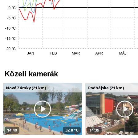
Közeli kamerák
Nové Zámky (21 km)
Podhájska (21 km)
14:40
32,8 °C
14:39