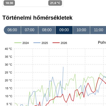
18:30
21,6 °C
Történelmi hőmérsékletek
06:00
07:00
08:00
09:00
10:00
11:00