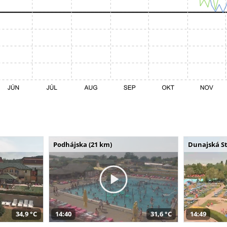
Podhájska (21 km)
Dunajská St
34,9 °C
14:40
31,6 °C
14:49