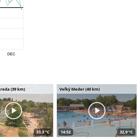
reda (39 km)
Veľký Meder (40 km)
33,3 °C
14:52
32,9 °C