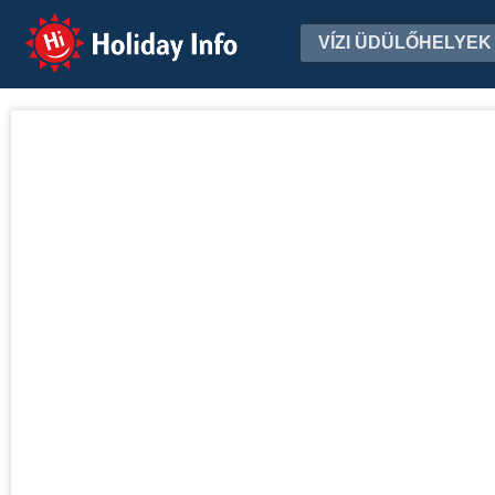
Holiday Info
VÍZI ÜDÜLŐHELYEK