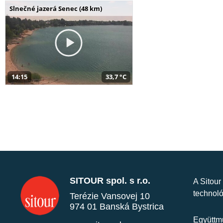
Slnečné jazerá Senec (48 km)
14:15
33,7 °C
SITOUR spol. s r.o.
A Sitour
technoló
Terézie Vansovej 10
974 01 Banská Bystrica
Együttmű