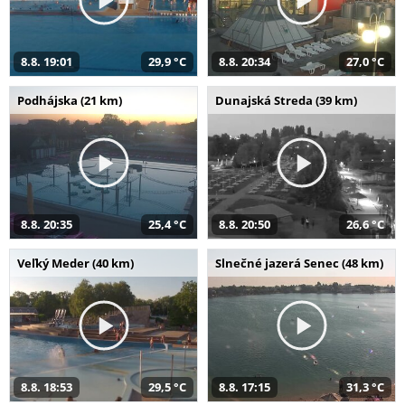
8.8. 19:01
29,9 °C
8.8. 20:34
27,0 °C
Podhájska (21 km)
Dunajská Streda (39 km)
8.8. 20:35
25,4 °C
8.8. 20:50
26,6 °C
Veľký Meder (40 km)
Slnečné jazerá Senec (48 km)
8.8. 18:53
29,5 °C
8.8. 17:15
31,3 °C