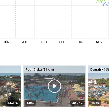
Podhájska (21 km)
Dunajská St
34,2 °C
14:40
30,2 °C
14:50