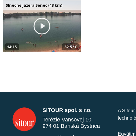
Slnečné jazerá Senec (48 km)
14:15
32,5 °C
SITOUR spol. s r.o.
A Sitour
technoló
Terézie Vansovej 10
974 01 Banská Bystrica
Együttmű