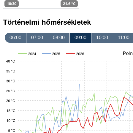
18:30
21,6 °C
Történelmi hőmérsékletek
06:00
07:00
08:00
09:00
10:00
11:00