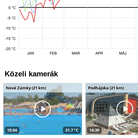
Közeli kamerák
Nové Zámky (21 km)
Podhájska (21 km)
15:04
31,7 °C
14:39