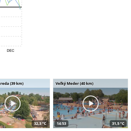
reda (39 km)
Veľký Meder (40 km)
32,3 °C
14:53
31,5 °C