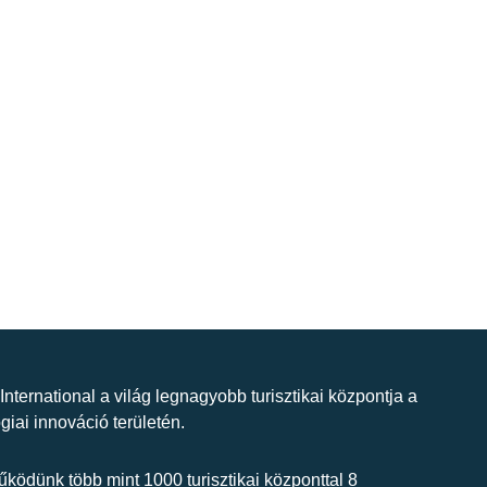
 International a világ legnagyobb turisztikai központja a
giai innováció területén.
ködünk több mint 1000 turisztikai központtal 8