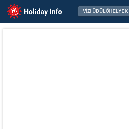
Holiday Info
VÍZI ÜDÜLŐHELYEK