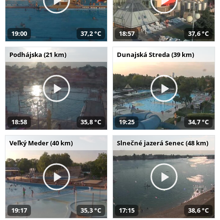
19:00
37,2 °C
18:57
37,6 °C
Podhájska (21 km)
Dunajská Streda (39 km)
18:58
35,8 °C
19:25
34,7 °C
Veľký Meder (40 km)
Slnečné jazerá Senec (48 km)
19:17
35,3 °C
17:15
38,6 °C