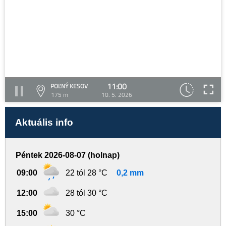
11:00
POĽNÝ KESOV
175 m
10. 5. 2026
Aktuális info
Péntek 2026-08-07 (holnap)
09:00
22 tól 28 °C
0,2 mm
12:00
28 tól 30 °C
15:00
30 °C