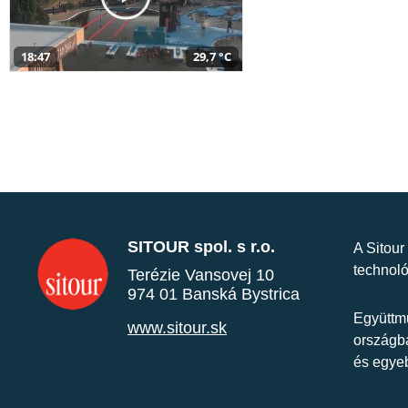
18:47
29,7 °C
SITOUR spol. s r.o.
A Sitour
technoló
Terézie Vansovej 10
974 01 Banská Bystrica
Együttmű
www.sitour.sk
országba
és egye