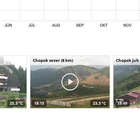
Chopok sever (8 km)
Chopok juh 
25,3 °C
18:15
23,3 °C
18:49