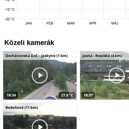
Közeli kamerák
Demänovská Dol. - Jaskyne (1 km)
Jasná - Repiská (4 km)
18:34
27,8 °C
18:37
Bešeňová (11 km)