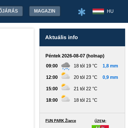
ŐJÁRÁS
MAGAZIN
HU
Aktuális info
Péntek 2026-08-07 (holnap)
09:00
18 tól 19 °C
1,8 mm
12:00
20 tól 23 °C
0,9 mm
15:00
21 tól 22 °C
18:00
18 tól 21 °C
FUN PARK Žiarce
ŰZEM:
50 %