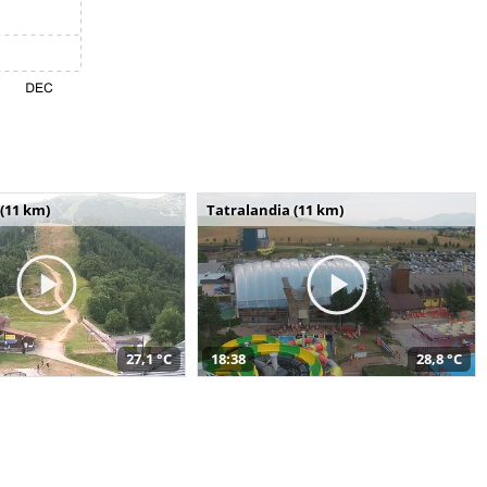
(11 km)
Tatralandia (11 km)
27,1 °C
18:38
28,8 °C