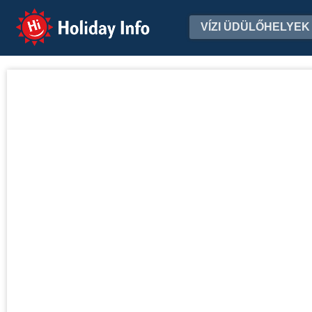
Holiday Info
VÍZI ÜDÜLŐHELYEK