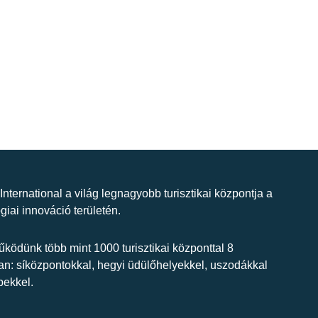
 International a világ legnagyobb turisztikai központja a
giai innováció területén.
ködünk több mint 1000 turisztikai központtal 8
n: síközpontokkal, hegyi üdülőhelyekkel, uszodákkal
bekkel.