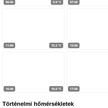
06:06
9,9 °C
07:06
11:06
15,2 °C
12:06
16:06
16,6 °C
17:06
Történelmi hőmérsékletek