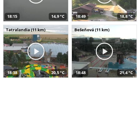
18:15
14,9 °C
18:49
18,8 °C
Tatralandia (11 km)
Bešeňová (11 km)
18:38
20,5 °C
18:48
21,4 °C