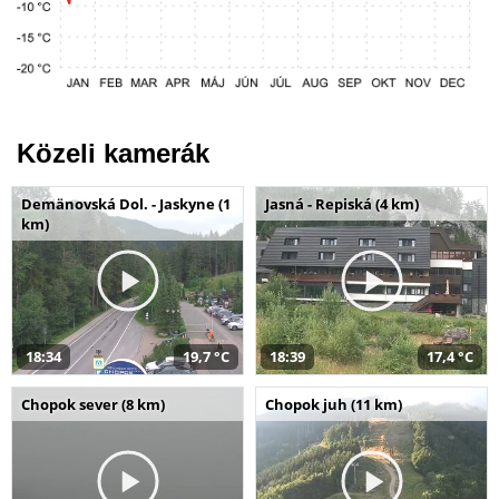
Közeli kamerák
Demänovská Dol. - Jaskyne (1
Jasná - Repiská (4 km)
km)
18:34
19,7 °C
18:39
17,4 °C
Chopok sever (8 km)
Chopok juh (11 km)