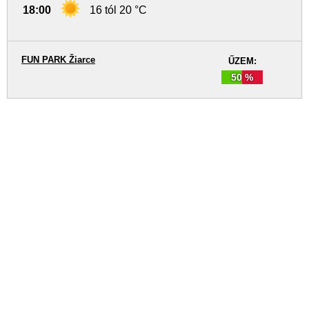
18:00
16 tól 20 °C
FUN PARK Žiarce
ŰZEM:
50 %