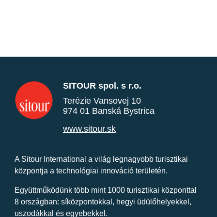
SITOUR spol. s r.o.
Terézie Vansovej 10
974 01 Banská Bystrica
www.sitour.sk
A Sitour International a világ legnagyobb turisztikai
központja a technológiai innováció területén.
Együttműködünk több mint 1000 turisztikai központtal
8 országban: síközpontokkal, hegyi üdülőhelyekkel,
uszodákkal és egyebekkel.