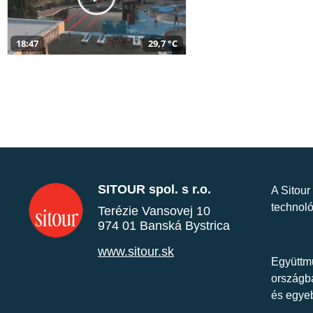
18:47
29,7 °C
SITOUR spol. s r.o.
A Sitour
technoló
Terézie Vansovej 10
974 01 Banská Bystrica
www.sitour.sk
Együttmű
országba
és egye