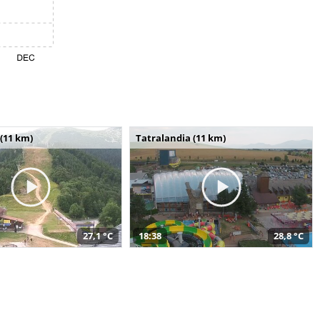
(11 km)
Tatralandia (11 km)
27,1 °C
18:38
28,8 °C