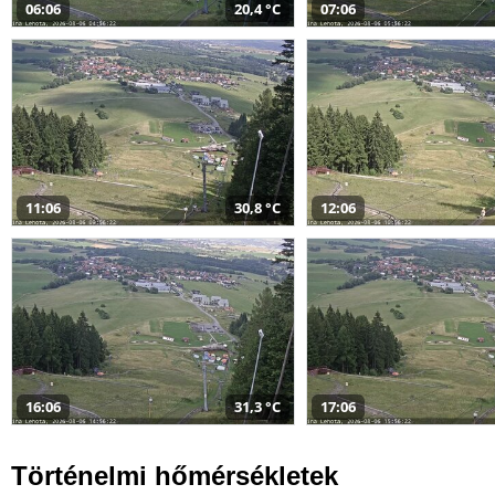
06:06
20,4 °C
07:06
11:06
30,8 °C
12:06
16:06
31,3 °C
17:06
Történelmi hőmérsékletek