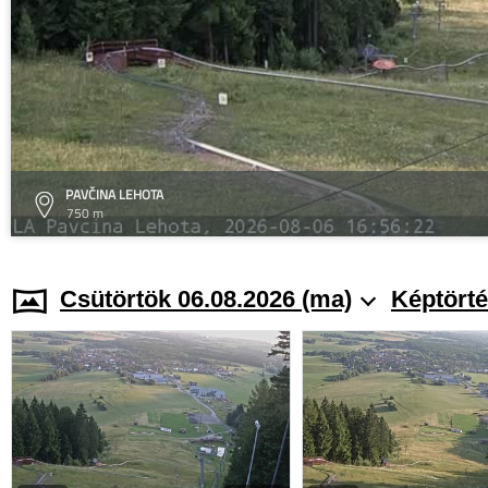
PAVČINA LEHOTA
750 m
Csütörtök 06.08.2026 (ma)
Képtörté