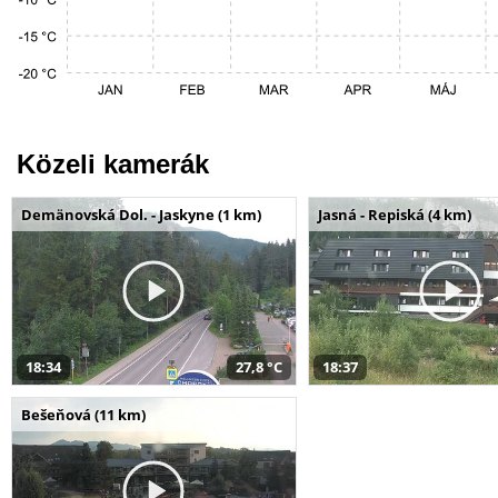
Közeli kamerák
Demänovská Dol. - Jaskyne (1 km)
Jasná - Repiská (4 km)
18:34
27,8 °C
18:37
Bešeňová (11 km)