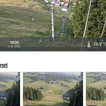
18:06
28.9 °
6. 8. 2026
net