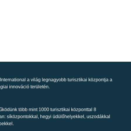
 International a világ legnagyobb turisztikai központja a
giai innováció területén.
ködünk több mint 1000 turisztikai központtal 8
n: síközpontokkal, hegyi üdülőhelyekkel, uszodákkal
bekkel.