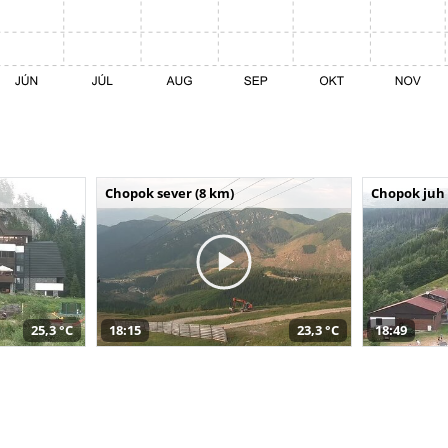
Chopok sever (8 km)
Chopok juh 
25,3 °C
18:15
23,3 °C
18:49