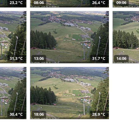
23,2 °C
08:06
26,4 °C
09:06
31,3 °C
13:06
31,7 °C
14:06
30,4 °C
18:06
28,9 °C