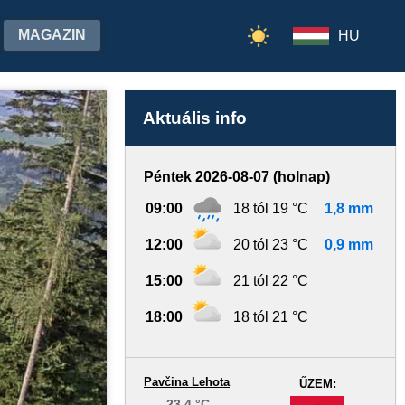
MAGAZIN
HU
Aktuális info
Péntek 2026-08-07 (holnap)
09:00
18 tól 19 °C
1,8 mm
12:00
20 tól 23 °C
0,9 mm
15:00
21 tól 22 °C
18:00
18 tól 21 °C
Pavčina Lehota
ŰZEM:
23.4 °C
-