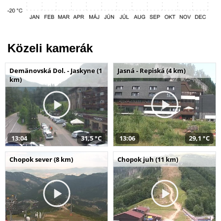
Közeli kamerák
Demänovská Dol. - Jaskyne (1
Jasná - Repiská (4 km)
km)
13:04
31,5 °C
13:06
29,1 °C
Chopok sever (8 km)
Chopok juh (11 km)