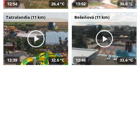
12:54
26,4 °C
13:02
30,0 °C
Tatralandia (11 km)
Bešeňová (11 km)
12:39
32,6 °C
12:48
33,6 °C