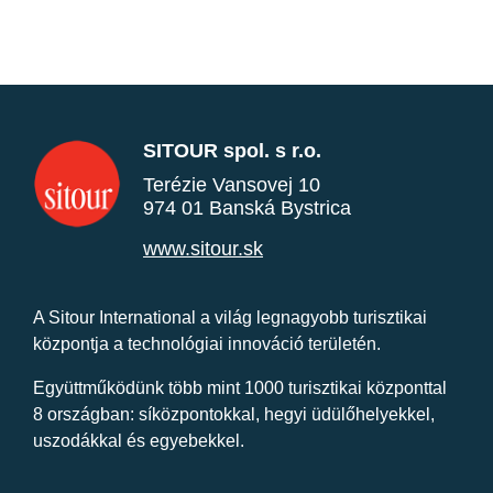
SITOUR spol. s r.o.
Terézie Vansovej 10
974 01 Banská Bystrica
www.sitour.sk
A Sitour International a világ legnagyobb turisztikai
központja a technológiai innováció területén.
Együttműködünk több mint 1000 turisztikai központtal
8 országban: síközpontokkal, hegyi üdülőhelyekkel,
uszodákkal és egyebekkel.