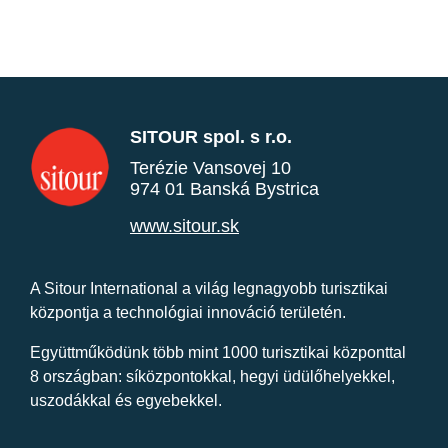
SITOUR spol. s r.o.
Terézie Vansovej 10
974 01 Banská Bystrica
www.sitour.sk
A Sitour International a világ legnagyobb turisztikai
központja a technológiai innováció területén.
Együttműködünk több mint 1000 turisztikai központtal
8 országban: síközpontokkal, hegyi üdülőhelyekkel,
uszodákkal és egyebekkel.