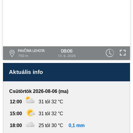
08:06
PAVČINA LEHOTA
750 m
13. 6. 2026
Aktuális info
Csütörtök 2026-08-06 (ma)
12:00
31 tól 32 °C
15:00
31 tól 32 °C
18:00
25 tól 30 °C
0,1 mm