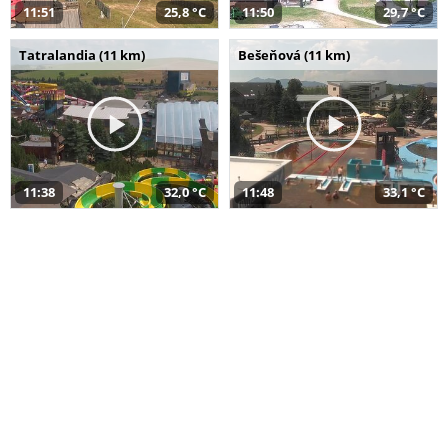
11:51
25,8 °C
11:50
29,7 °C
Tatralandia (11 km)
Bešeňová (11 km)
11:38
32,0 °C
11:48
33,1 °C