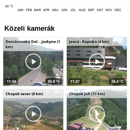
Közeli kamerák
Demänovská Dol. - Jaskyne (1
Jasná - Repiská (4 km)
km)
11:34
30,8 °C
11:37
28,4 °C
Chopok sever (8 km)
Chopok juh (11 km)