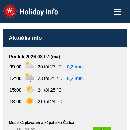
Holiday Info
Aktuális info
Péntek 2026-08-07 (ma)
09:00
20 tól 23 °C
0,2 mm
12:00
23 tól 25 °C
0,2 mm
15:00
24 tól 25 °C
18:00
21 tól 24 °C
Mestská plaváreň a kúpalisko Čadca
26 - 28 °C
✔