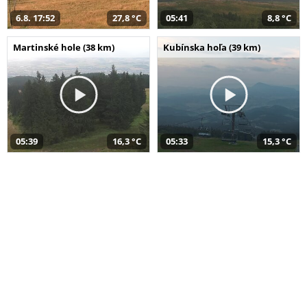
6.8. 17:52
27,8 °C
05:41
8,8 °C
Martinské hole (38 km)
Kubínska hoľa (39 km)
05:39
16,3 °C
05:33
15,3 °C