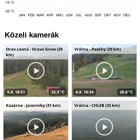
Közeli kamerák
Orav.Lesná - Orava Snow (29
Vrátna - Paseky (29 km)
km)
6.8. 18:51
22,5 °C
6.8. 18:34
28,8 °C
Kasárne - Javorníky (31 km)
Vrátna - CHLEB (33 km)