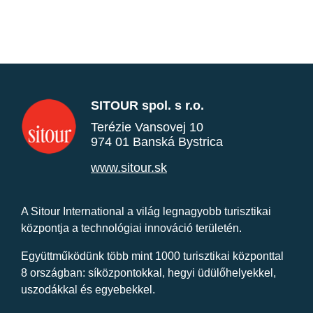
SITOUR spol. s r.o.
Terézie Vansovej 10
974 01 Banská Bystrica
www.sitour.sk
A Sitour International a világ legnagyobb turisztikai
központja a technológiai innováció területén.
Együttműködünk több mint 1000 turisztikai központtal
8 országban: síközpontokkal, hegyi üdülőhelyekkel,
uszodákkal és egyebekkel.