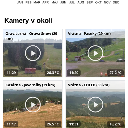
Kamery v okolí
Orav.Lesná - Orava Snow (29
Vrátna - Paseky (29 km)
km)
11:29
26,3 °C
11:20
27,2 °C
Kasárne - Javorníky (31 km)
Vrátna - CHLEB (33 km)
11:17
26,5 °C
11:31
18,2 °C