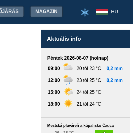
ŐJÁRÁS
MAGAZIN
HU
Aktuális info
Péntek 2026-08-07 (holnap)
09:00
20 tól 23 °C
0,2 mm
12:00
23 tól 25 °C
0,2 mm
15:00
24 tól 25 °C
18:00
21 tól 24 °C
Mestská plaváreň a kúpalisko Čadca
26 - 28 °C
✔