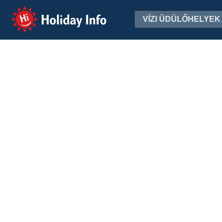
Holiday Info
VÍZI ÜDÜLŐHELYEK