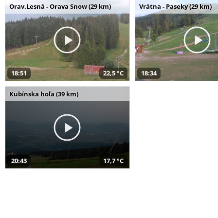
Orav.Lesná - Orava Snow (29 km)
Vrátna - Paseky (29 km)
18:51
22,5 °C
18:34
Kubínska hoľa (39 km)
20:43
17,7 °C