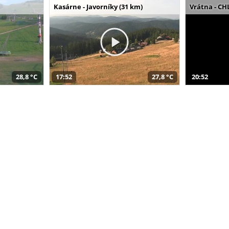
Kasárne - Javorníky (31 km)
Vrátna - CH
28,8 °C
17:52
27,8 °C
20:52