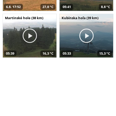
6.8. 17:52
27,8 °C
05:41
8,8 °C
Martinské hole (38 km)
Kubínska hoľa (39 km)
05:39
16,3 °C
05:33
15,3 °C