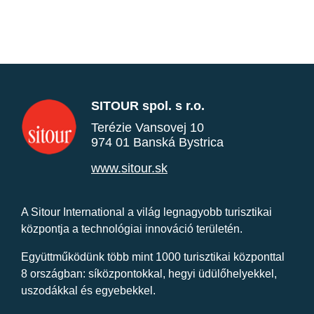
SITOUR spol. s r.o.
Terézie Vansovej 10
974 01 Banská Bystrica
www.sitour.sk
A Sitour International a világ legnagyobb turisztikai
központja a technológiai innováció területén.
Együttműködünk több mint 1000 turisztikai központtal
8 országban: síközpontokkal, hegyi üdülőhelyekkel,
uszodákkal és egyebekkel.