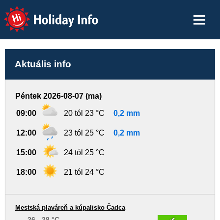
Holiday Info
Aktuális info
Péntek 2026-08-07 (ma)
09:00
20 tól 23 °C
0,2 mm
12:00
23 tól 25 °C
0,2 mm
15:00
24 tól 25 °C
18:00
21 tól 24 °C
Mestská plaváreň a kúpalisko Čadca
26 - 28 °C
✔