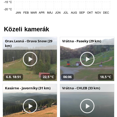
Közeli kamerák
Orav.Lesná - Orava Snow (29
Vrátna - Paseky (29 km)
km)
6.8. 18:51
22,5 °C
06:06
18,5 °C
Kasárne - Javorníky (31 km)
Vrátna - CHLEB (33 km)