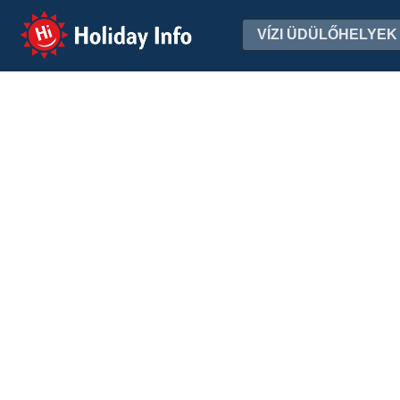
Holiday Info
VÍZI ÜDÜLŐHELYEK