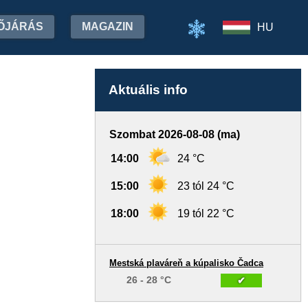
ŐJÁRÁS
MAGAZIN
HU
Aktuális info
Szombat 2026-08-08 (ma)
14:00
24 °C
15:00
23 tól 24 °C
18:00
19 tól 22 °C
Mestská plaváreň a kúpalisko Čadca
26 - 28 °C
✔