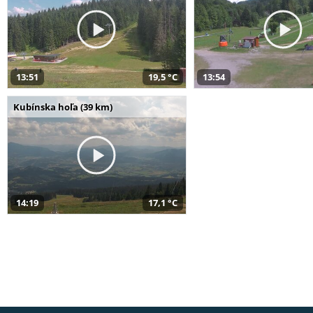
13:51
19,5 °C
13:54
Kubínska hoľa (39 km)
14:19
17,1 °C