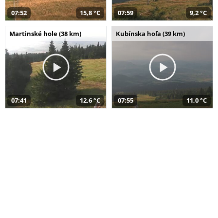
07:52
15,8 °C
07:59
9,2 °C
Martinské hole (38 km)
Kubínska hoľa (39 km)
07:41
12,6 °C
07:55
11,0 °C