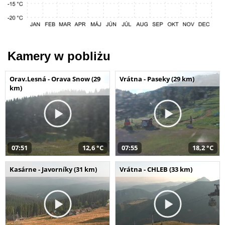
Kamery w pobliżu
Orav.Lesná - Orava Snow (29
Vrátna - Paseky (29 km)
km)
07:51
12,6 °C
07:55
18,2 °C
Kasárne - Javorníky (31 km)
Vrátna - CHLEB (33 km)