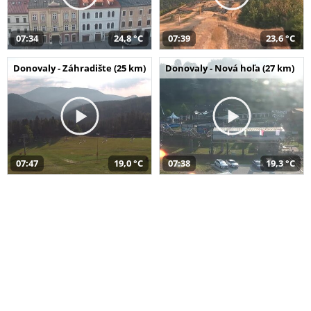
07:34
24,8 °C
07:39
23,6 °C
Donovaly - Záhradište (25 km)
Donovaly - Nová hoľa (27 km)
07:47
19,0 °C
07:38
19,3 °C