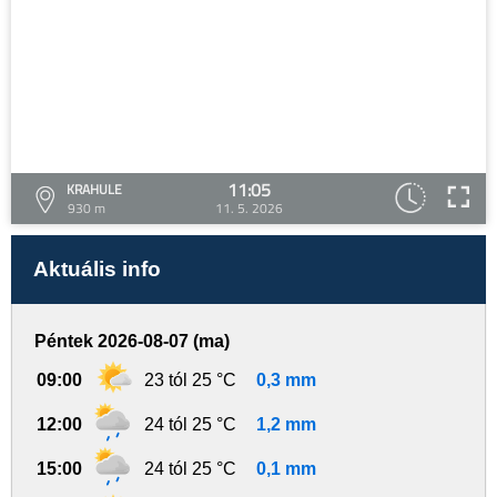
11:05
KRAHULE
930 m
11. 5. 2026
Aktuális info
Péntek 2026-08-07 (ma)
09:00
23 tól 25 °C
0,3 mm
12:00
24 tól 25 °C
1,2 mm
15:00
24 tól 25 °C
0,1 mm