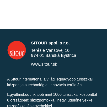
SITOUR spol. s r.o.
Terézie Vansovej 10
974 01 Banská Bystrica
www.sitour.sk
A Sitour International a világ legnagyobb turisztikai
központja a technológiai innováció területén.
Együttműködünk több mint 1000 turisztikai központtal
8 országban: síközpontokkal, hegyi üdülőhelyekkel,
uszodákkal és egyebekkel.