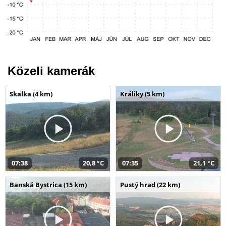
Közeli kamerák
Skalka (4 km)
Králiky (5 km)
07:38
20,8 °C
07:35
21,1 °C
Banská Bystrica (15 km)
Pustý hrad (22 km)