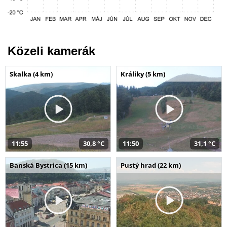
Közeli kamerák
Skalka (4 km)
Králiky (5 km)
11:55
30,8 °C
11:50
31,1 °C
Banská Bystrica (15 km)
Pustý hrad (22 km)