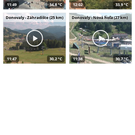
11:49
34,8 °C
12:02
33,9 °C
Donovaly - Záhradište (25 km)
Donovaly - Nová hoľa (27 km)
11:47
30,2 °C
11:38
30,7 °C