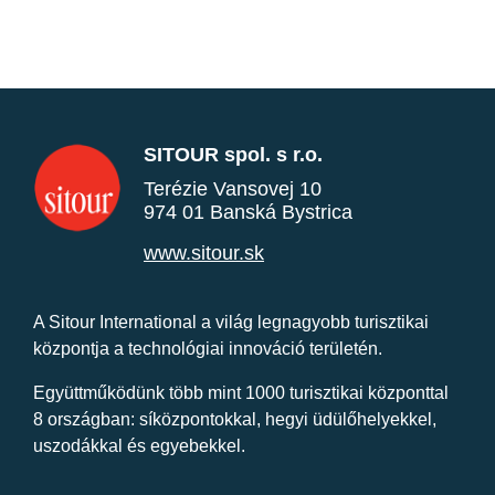
SITOUR spol. s r.o.
Terézie Vansovej 10
974 01 Banská Bystrica
www.sitour.sk
A Sitour International a világ legnagyobb turisztikai
központja a technológiai innováció területén.
Együttműködünk több mint 1000 turisztikai központtal
8 országban: síközpontokkal, hegyi üdülőhelyekkel,
uszodákkal és egyebekkel.