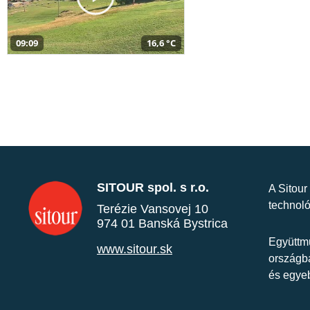
09:09
16,6 °C
SITOUR spol. s r.o.
A Sitour
technoló
Terézie Vansovej 10
974 01 Banská Bystrica
Együttmű
www.sitour.sk
országba
és egye