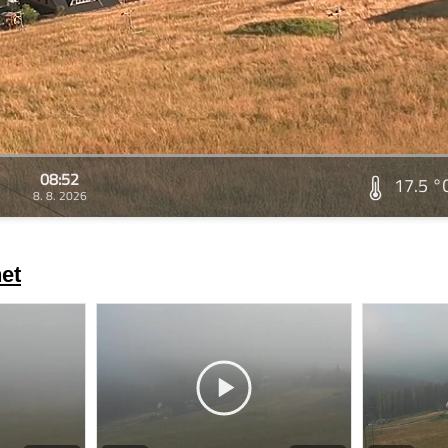
08:52
17.5 °
8. 8. 2026
et