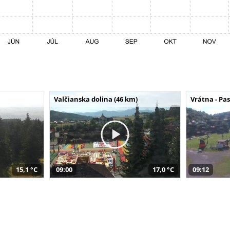
Valčianska dolina (46 km)
Vrátna - Pa
15,1 °C
09:00
17,0 °C
09:12