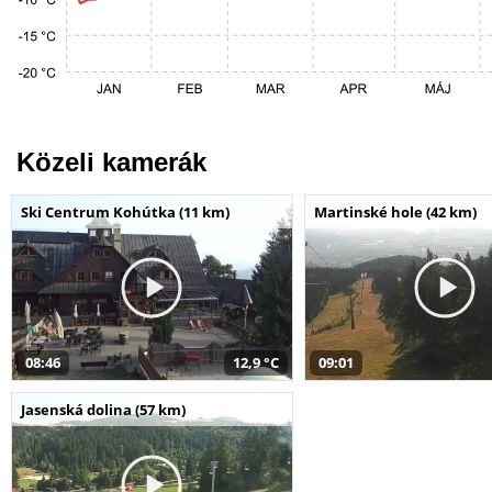
Közeli kamerák
Ski Centrum Kohútka (11 km)
Martinské hole (42 km)
08:46
12,9 °C
09:01
Jasenská dolina (57 km)