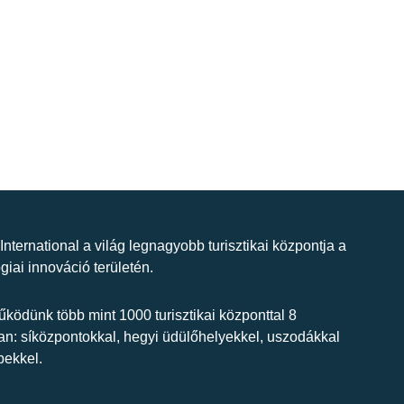
 International a világ legnagyobb turisztikai központja a
giai innováció területén.
ködünk több mint 1000 turisztikai központtal 8
n: síközpontokkal, hegyi üdülőhelyekkel, uszodákkal
bekkel.