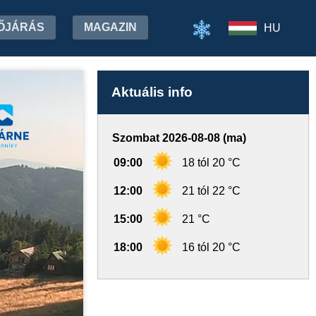
ŐJÁRÁS
MAGAZIN
HU
Aktuális info
Szombat 2026-08-08 (ma)
09:00
18 tól 20 °C
12:00
21 tól 22 °C
15:00
21 °C
18:00
16 tól 20 °C