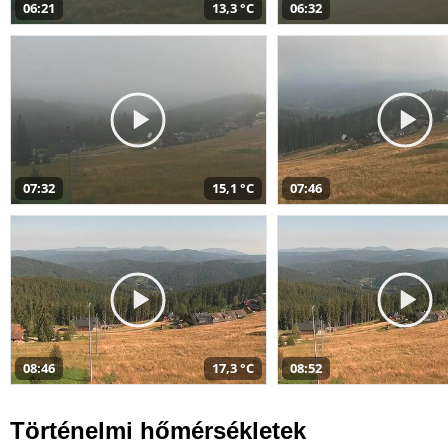
06:21
13,3 °C
06:32
07:32
15,1 °C
07:46
08:46
17,3 °C
08:52
Történelmi hőmérsékletek