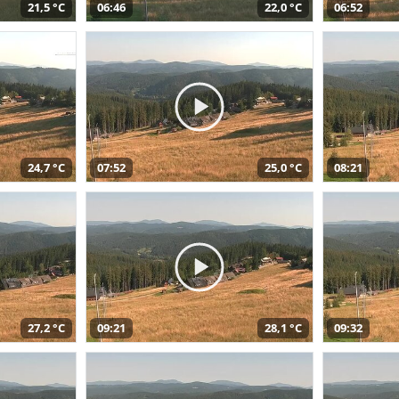
21,5 °C
06:46
22,0 °C
06:52
24,7 °C
07:52
25,0 °C
08:21
27,2 °C
09:21
28,1 °C
09:32