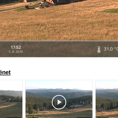
17:52
31.0 °
5. 8. 2026
énet