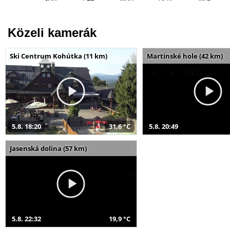
Közeli kamerák
Ski Centrum Kohútka (11 km)
Martinské hole (42 km)
5.8. 18:20
31,6 °C
5.8. 20:49
Jasenská dolina (57 km)
5.8. 22:32
19,9 °C