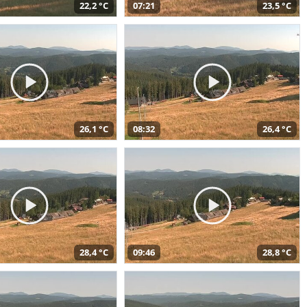
22,2 °C
07:21
23,5 °C
26,1 °C
08:32
26,4 °C
28,4 °C
09:46
28,8 °C