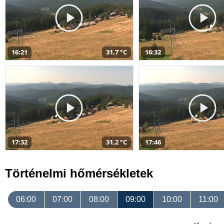
16:21
31,7 °C
16:32
17:32
31,2 °C
17:46
Történelmi hőmérsékletek
06:00
07:00
08:00
09:00
10:00
11:00