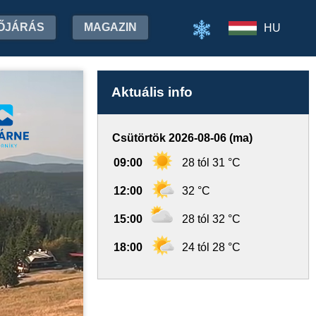
ŐJÁRÁS
MAGAZIN
HU
Aktuális info
Csütörtök 2026-08-06 (ma)
09:00
28 tól 31 °C
12:00
32 °C
15:00
28 tól 32 °C
18:00
24 tól 28 °C