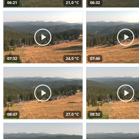
06:21
21,0 °C
06:32
07:32
24,0 °C
07:46
08:47
27,0 °C
08:52