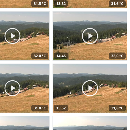
31,5 °C
13:32
31,6 °C
32,0 °C
14:46
32,0 °C
31,8 °C
15:52
31,8 °C