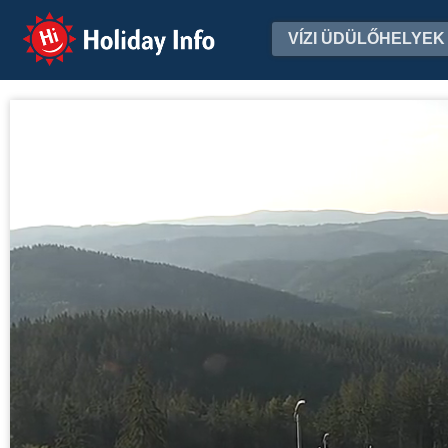
Holiday Info
VÍZI ÜDÜLŐHELYEK