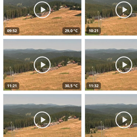
09:52
29,0 °C
10:21
11:21
30,5 °C
11:32