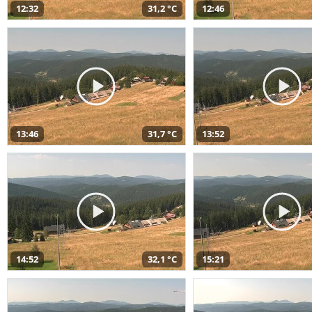
12:32
31,2 °C
12:46
13:46
31,7 °C
13:52
14:52
32,1 °C
15:21