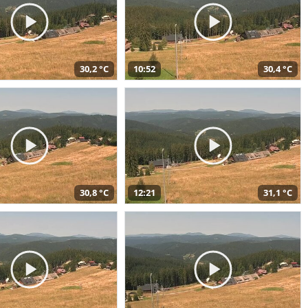
30,2 °C
10:52
30,4 °C
30,8 °C
12:21
31,1 °C