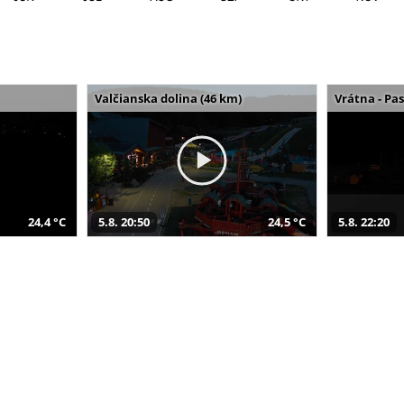
Valčianska dolina (46 km)
Vrátna - Pa
24,4 °C
5.8. 20:50
24,5 °C
5.8. 22:20