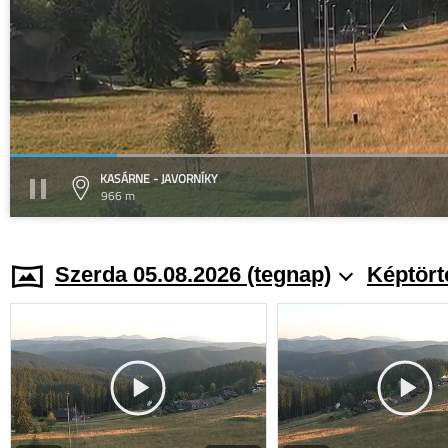
KASÁRNE - JAVORNÍKY
966 m
Szerda 05.08.2026 (tegnap)
Képtört