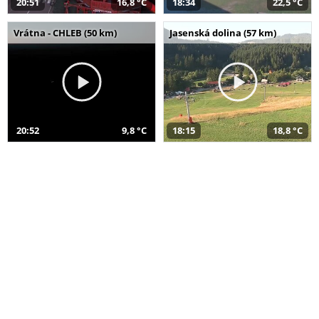
20:51
16,8 °C
18:34
22,5 °C
Vrátna - CHLEB (50 km)
Jasenská dolina (57 km)
20:52
9,8 °C
18:15
18,8 °C