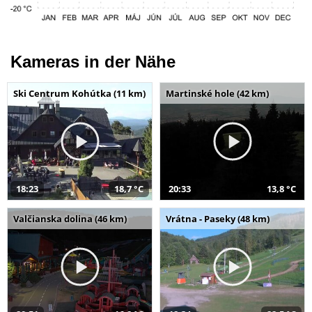
Kameras in der Nähe
Ski Centrum Kohútka (11 km)
Martinské hole (42 km)
18:23
18,7 °C
20:33
13,8 °C
Valčianska dolina (46 km)
Vrátna - Paseky (48 km)