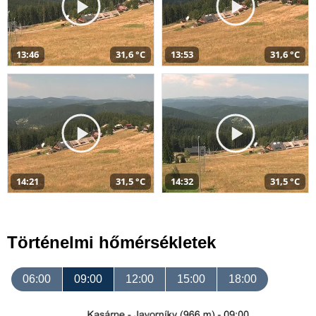
13:46
31,6 °C
13:53
31,6 °C
14:21
31,5 °C
14:32
31,5 °C
Történelmi hőmérsékletek
06:00
09:00
12:00
15:00
18:00