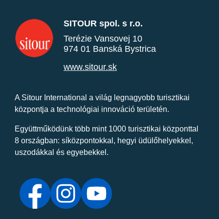
SITOUR spol. s r.o.
Terézie Vansovej 10
974 01 Banská Bystrica
www.sitour.sk
A Sitour International a világ legnagyobb turisztikai
központja a technológiai innováció területén.
Együttműködünk több mint 1000 turisztikai központtal
8 országban: síközpontokkal, hegyi üdülőhelyekkel,
uszodákkal és egyebekkel.