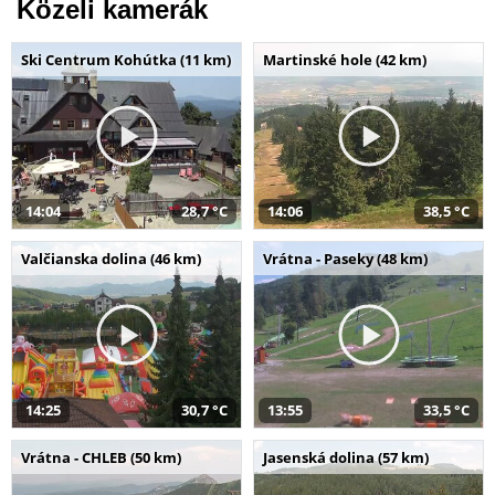
Közeli kamerák
Ski Centrum Kohútka (11 km)
Martinské hole (42 km)
14:04
28,7 °C
14:06
38,5 °C
Valčianska dolina (46 km)
Vrátna - Paseky (48 km)
14:25
30,7 °C
13:55
33,5 °C
Vrátna - CHLEB (50 km)
Jasenská dolina (57 km)