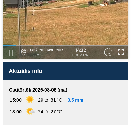
14:32
KASÁRNE - JAVORNÍKY
966 m
6. 8. 2026
Aktuális info
Csütörtök 2026-08-06 (ma)
15:00
29 tól 31 °C
0,5 mm
18:00
24 tól 27 °C