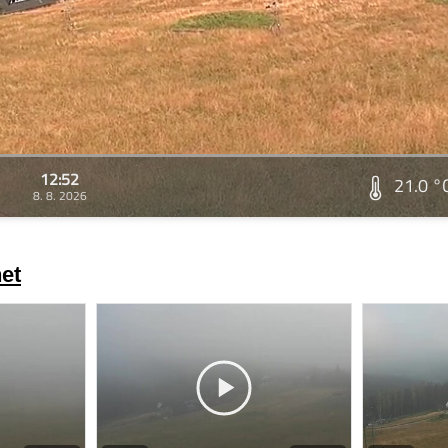
12:52
21.0 °
8. 8. 2026
et