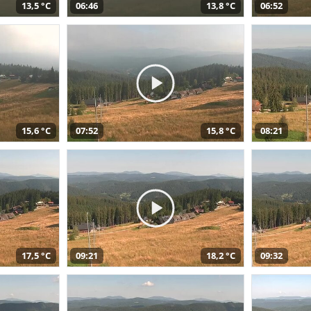
13,5 °C
06:46
13,8 °C
06:52
15,6 °C
07:52
15,8 °C
08:21
17,5 °C
09:21
18,2 °C
09:32