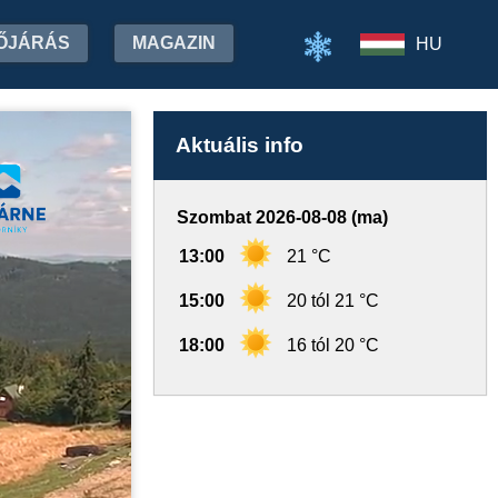
ŐJÁRÁS
MAGAZIN
HU
Aktuális info
Szombat 2026-08-08 (ma)
13:00
21 °C
15:00
20 tól 21 °C
18:00
16 tól 20 °C