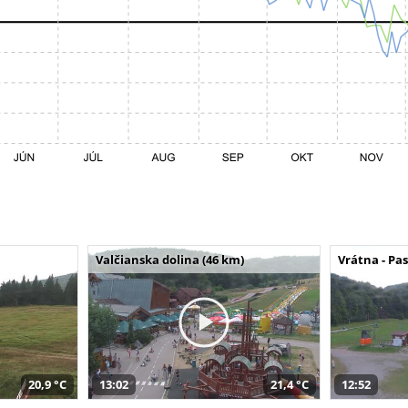
Valčianska dolina (46 km)
Vrátna - Pa
20,9 °C
13:02
21,4 °C
12:52