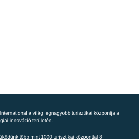
 International a világ legnagyobb turisztikai központja a
giai innováció területén.
ködünk több mint 1000 turisztikai központtal 8