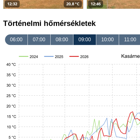
12:32
20,8 °C
12:46
Történelmi hőmérsékletek
06:00
07:00
08:00
09:00
10:00
11:00