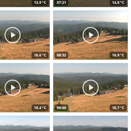
13,9 °C
07:21
14,8 °C
16,6 °C
08:32
16,9 °C
18,4 °C
09:46
18,7 °C