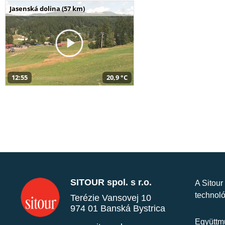
Jasenská dolina (57 km)
12:55
20,9 °C
SITOUR spol. s r.o.
A Sitour
technoló
Terézie Vansovej 10
974 01 Banská Bystrica
Együttmű