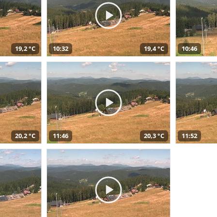
19,2 °C
10:32
19,4 °C
10:46
20,2 °C
11:46
20,3 °C
11:52