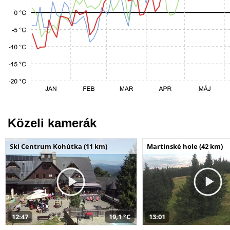
Közeli kamerák
Ski Centrum Kohútka (11 km)
Martinské hole (42 km)
12:47
19,1 °C
13:01