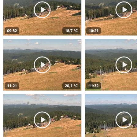
09:52
18,7 °C
10:21
11:21
20,1 °C
11:32