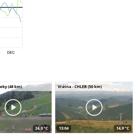
seky (48 km)
Vrátna - CHLEB (50 km)
24,0 °C
13:04
14,9 °C