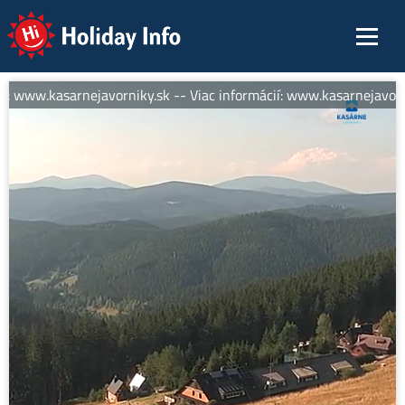
Holiday Info
í: www.kasarnejavorniky.sk -- Viac informácií: www.kasarnejavorni