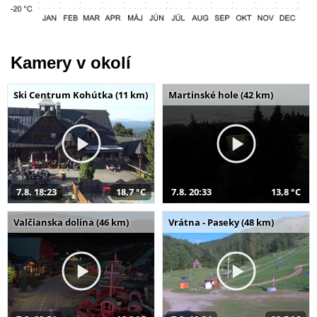
Kamery v okolí
Ski Centrum Kohútka (11 km)
Martinské hole (42 km)
7.8. 18:23
18,7 °C
7.8. 20:33
13,8 °C
Valčianska dolina (46 km)
Vrátna - Paseky (48 km)