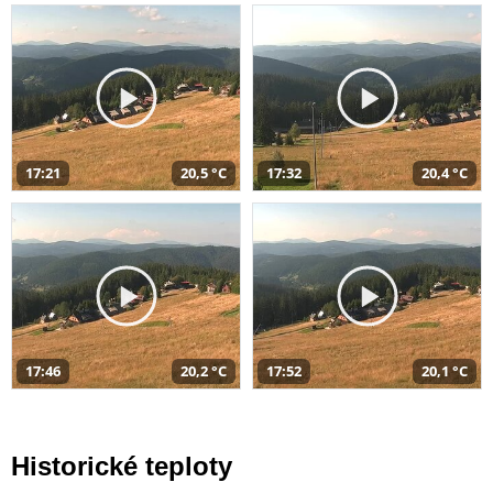
17:21
20,5 °C
17:32
20,4 °C
17:46
20,2 °C
17:52
20,1 °C
Historické teploty