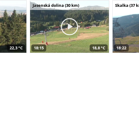
Jasenská dolina (30 km)
Skalka (37 
22,3 °C
18:15
18,8 °C
18:22