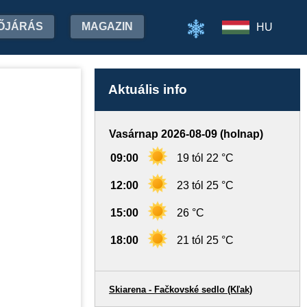
ŐJÁRÁS
MAGAZIN
HU
Aktuális info
Vasárnap 2026-08-09 (holnap)
09:00
19 tól 22 °C
12:00
23 tól 25 °C
15:00
26 °C
18:00
21 tól 25 °C
Skiarena - Fačkovské sedlo (Kľak)