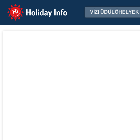
Holiday Info
VÍZI ÜDÜLŐHELYEK