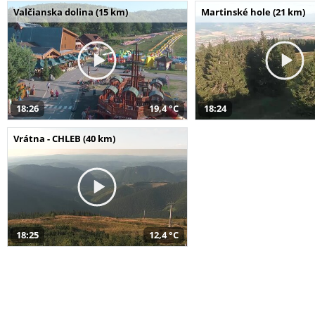
Valčianska dolina (15 km)
Martinské hole (21 km)
18:26
19,4 °C
18:24
Vrátna - CHLEB (40 km)
18:25
12,4 °C