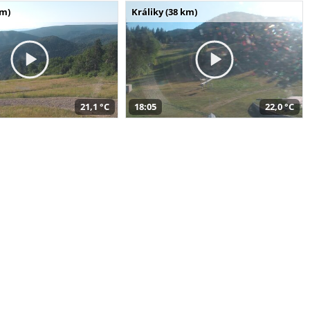
km)
Králiky (38 km)
21,1 °C
18:05
22,0 °C