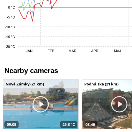
Nearby cameras
Nové Zámky (21 km)
Podhájska (21 km)
09:05
25,3 °C
08:46