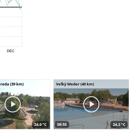
reda (39 km)
Veľký Meder (40 km)
24,6 °C
08:55
24,2 °C