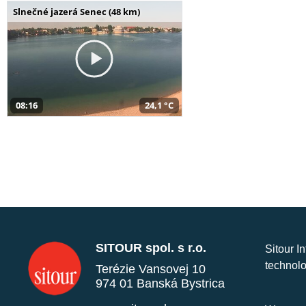
Slnečné jazerá Senec (48 km)
08:16
24,1 °C
SITOUR spol. s r.o.
Sitour I
technolo
Terézie Vansovej 10
974 01 Banská Bystrica