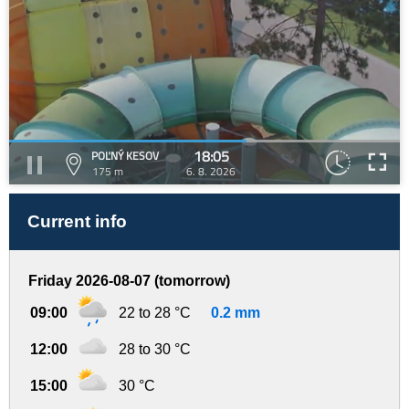
18:05
POĽNÝ KESOV
175 m
6. 8. 2026
Current info
Friday 2026-08-07 (tomorrow)
09:00
22 to 28 °C
0.2 mm
12:00
28 to 30 °C
15:00
30 °C