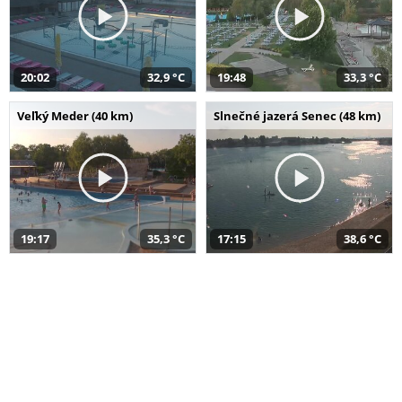
20:02
32,9 °C
19:48
33,3 °C
Veľký Meder (40 km)
Slnečné jazerá Senec (48 km)
19:17
35,3 °C
17:15
38,6 °C