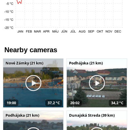
Nearby cameras
Nové Zámky (21 km)
Podhájska (21 km)
19:00
37,2 °C
20:02
34,2 °C
Podhájska (21 km)
Dunajská Streda (39 km)