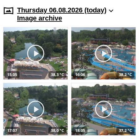
Thursday 06.08.2026 (today)
Image archive
15:05
38,3 °C
16:06
38,2 °C
17:07
38,0 °C
18:05
37,2 °C