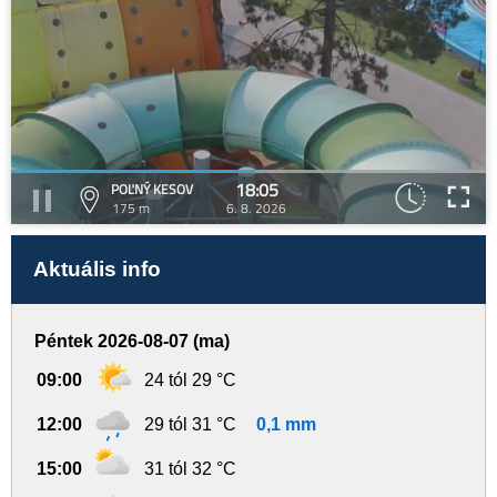
18:05
POĽNÝ KESOV
175 m
6. 8. 2026
Aktuális info
Péntek 2026-08-07 (ma)
09:00
24 tól 29 °C
12:00
29 tól 31 °C
0,1 mm
15:00
31 tól 32 °C