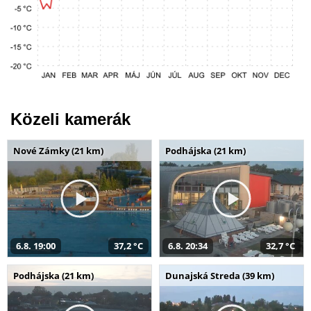
Közeli kamerák
Nové Zámky (21 km)
Podhájska (21 km)
6.8. 19:00
37,2 °C
6.8. 20:34
32,7 °C
Podhájska (21 km)
Dunajská Streda (39 km)