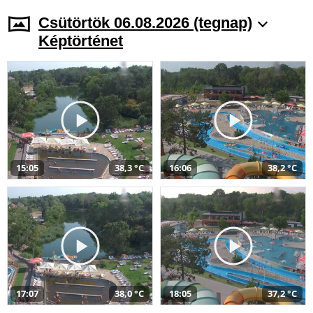
Csütörtök 06.08.2026 (tegnap)
Képtörténet
15:05
38,3 °C
16:06
38,2 °C
17:07
38,0 °C
18:05
37,2 °C