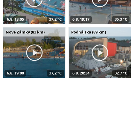
6.8. 18:05
37,2 °C
6.8. 19:17
35,3 °C
Nové Zámky (83 km)
Podhájska (89 km)
6.8. 19:00
37,2 °C
6.8. 20:34
32,7 °C