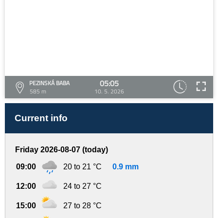
05:05
PEZINSKÁ BABA
585 m
10. 5. 2026
Current info
Friday 2026-08-07 (today)
09:00
20 to 21 °C
0.9 mm
12:00
24 to 27 °C
15:00
27 to 28 °C