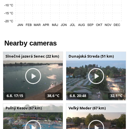
Nearby cameras
Slnečné jazerá Senec (22 km)
Dunajská Streda (51 km)
6.8. 17:15
38,6 °C
6.8. 20:48
32,1 °C
Poľný Kesov (67 km)
Veľký Meder (67 km)