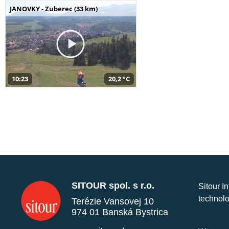
JANOVKY - Zuberec (33 km)
10:23
20,2 °C
SITOUR spol. s r.o.
Sitour I
technolo
Terézie Vansovej 10
974 01 Banská Bystrica