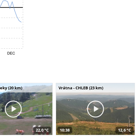
seky (20 km)
Vrátna - CHLEB (23 km)
22,0 °C
10:38
12,6 °C