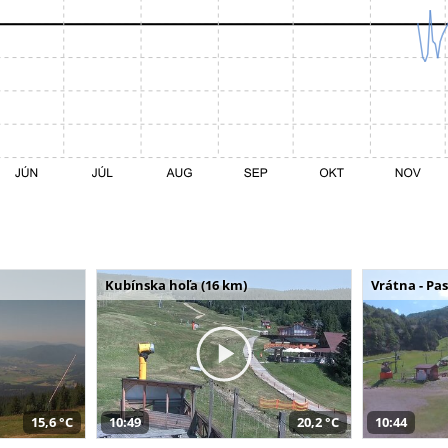
Kubínska hoľa (16 km)
Vrátna - Pa
15,6 °C
10:49
20,2 °C
10:44