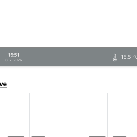
16:51
15.5 °
8. 7. 2026
ve