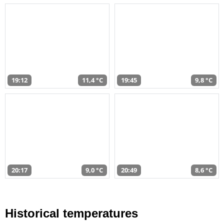
19:12
11,4 °C
19:45
9,8 °C
20:17
9,0 °C
20:49
8,6 °C
Historical temperatures