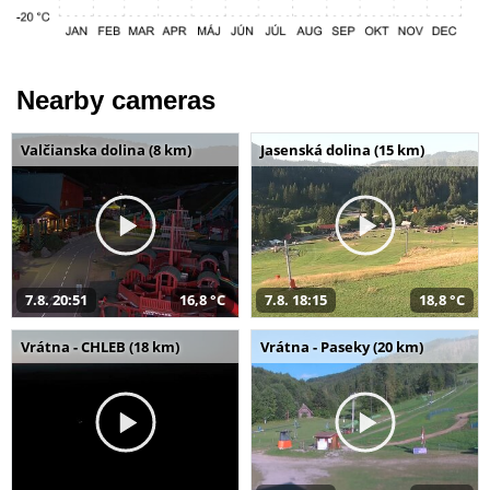
Nearby cameras
Valčianska dolina (8 km)
Jasenská dolina (15 km)
7.8. 20:51
16,8 °C
7.8. 18:15
18,8 °C
Vrátna - CHLEB (18 km)
Vrátna - Paseky (20 km)