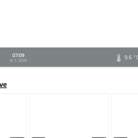
07:09
9.6 °
8. 7. 2026
ve