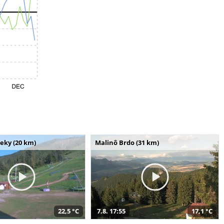
seky (20 km)
Malinô Brdo (31 km)
22,5 °C
7.8. 17:55
17,1 °C