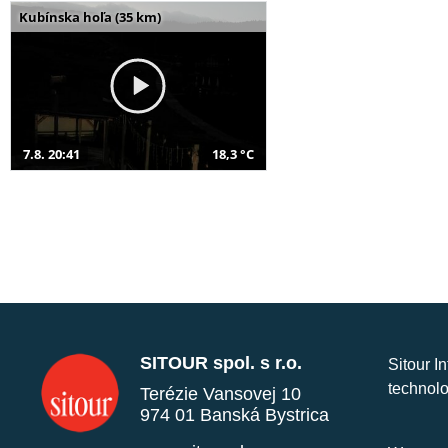
Kubínska hoľa (35 km)
7.8. 20:41
18,3 °C
SITOUR spol. s r.o.
Sitour I
technolo
Terézie Vansovej 10
974 01 Banská Bystrica