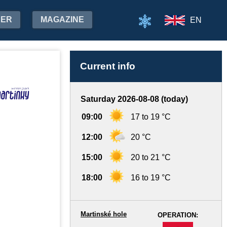
HER
MAGAZINE
EN
Current info
Saturday 2026-08-08 (today)
09:00
17 to 19 °C
12:00
20 °C
15:00
20 to 21 °C
18:00
16 to 19 °C
Martinské hole
OPERATION:
-