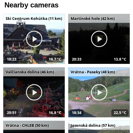
Nearby cameras
Ski Centrum Kohútka (11 km)
Martinské hole (42 km)
18:23
18,7 °C
20:33
13,8 °C
Valčianska dolina (46 km)
Vrátna - Paseky (48 km)
20:51
16,8 °C
18:34
22,5 °C
Vrátna - CHLEB (50 km)
Jasenská dolina (57 km)