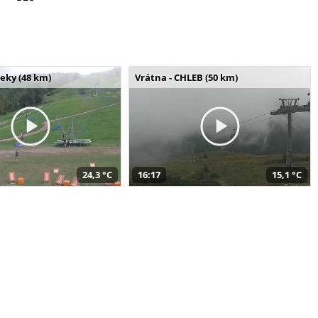
seky (48 km)
Vrátna - CHLEB (50 km)
24,3 °C
16:17
15,1 °C