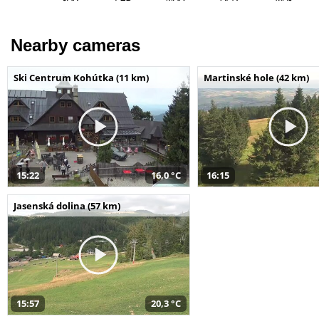
Nearby cameras
Ski Centrum Kohútka (11 km)
Martinské hole (42 km)
15:22
16,0 °C
16:15
Jasenská dolina (57 km)
15:57
20,3 °C