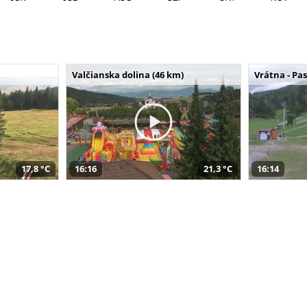
Valčianska dolina (46 km)
Vrátna - Pa
17,8 °C
16:16
21,3 °C
16:14