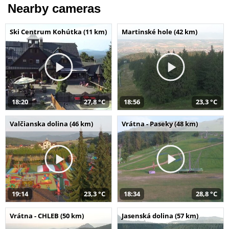
Nearby cameras
Ski Centrum Kohútka (11 km)
Martinské hole (42 km)
18:20
27,8 °C
18:56
23,3 °C
Valčianska dolina (46 km)
Vrátna - Paseky (48 km)
19:14
23,3 °C
18:34
28,8 °C
Vrátna - CHLEB (50 km)
Jasenská dolina (57 km)