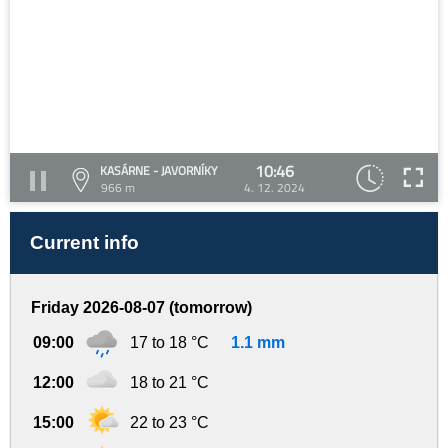
10:46
KASÁRNE - JAVORNÍKY
966 m
4. 12. 2024
Current info
Friday 2026-08-07 (tomorrow)
09:00
17 to 18 °C
1.1 mm
12:00
18 to 21 °C
15:00
22 to 23 °C