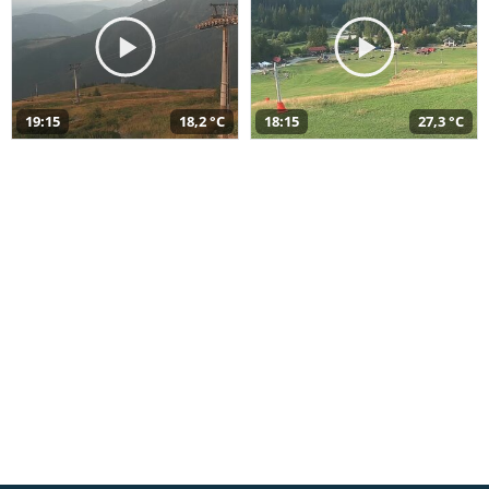
19:15
18,2 °C
18:15
27,3 °C