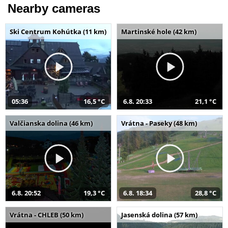
Nearby cameras
Ski Centrum Kohútka (11 km)
Martinské hole (42 km)
05:36
16,5 °C
6.8. 20:33
21,1 °C
Valčianska dolina (46 km)
Vrátna - Paseky (48 km)
6.8. 20:52
19,3 °C
6.8. 18:34
28,8 °C
Vrátna - CHLEB (50 km)
Jasenská dolina (57 km)