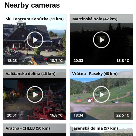
Nearby cameras
Ski Centrum Kohútka (11 km)
Martinské hole (42 km)
18:23
18,7 °C
20:33
13,8 °C
Valčianska dolina (46 km)
Vrátna - Paseky (48 km)
20:51
16,8 °C
18:34
22,5 °C
Vrátna - CHLEB (50 km)
Jasenská dolina (57 km)