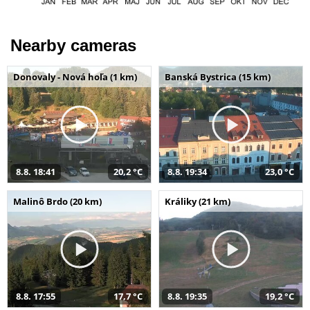
Nearby cameras
Donovaly - Nová hoľa (1 km)
Banská Bystrica (15 km)
8.8. 18:41
20,2 °C
8.8. 19:34
23,0 °C
Malinô Brdo (20 km)
Králiky (21 km)
8.8. 17:55
17,7 °C
8.8. 19:35
19,2 °C