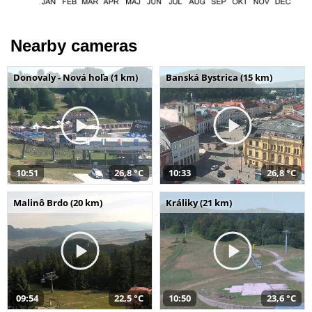
Nearby cameras
Donovaly - Nová hoľa (1 km)
Banská Bystrica (15 km)
10:51
26,8 °C
10:33
26,8 °C
Malinô Brdo (20 km)
Králiky (21 km)
09:54
22,5 °C
10:50
23,6 °C