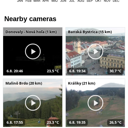
Nearby cameras
Donovaly - Nová hoľa (1 km)
Banská Bystrica (15 km)
6.8. 20:46
23,5 °C
6.8. 19:34
30,7 °C
Malinô Brdo (20 km)
Králiky (21 km)
6.8. 17:55
23,3 °C
6.8. 19:35
26,5 °C