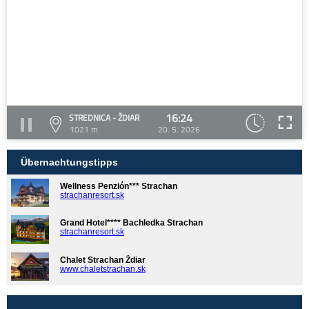
16:24
STREDNICA - ŽDIAR
1021 m
20. 5. 2026
Übernachtungstipps
Wellness Penzión*** Strachan
strachanresort.sk
Grand Hotel**** Bachledka Strachan
strachanresort.sk
Chalet Strachan Ždiar
www.chaletstrachan.sk