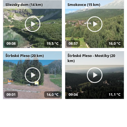
Sliezsky dom (14 km)
Smokovce (15 km)
09:08
19,5 °C
08:57
16,0 °C
Štrbské Pleso (20 km)
Štrbské Pleso - Mostíky (20
km)
09:01
14,0 °C
09:04
11,1 °C